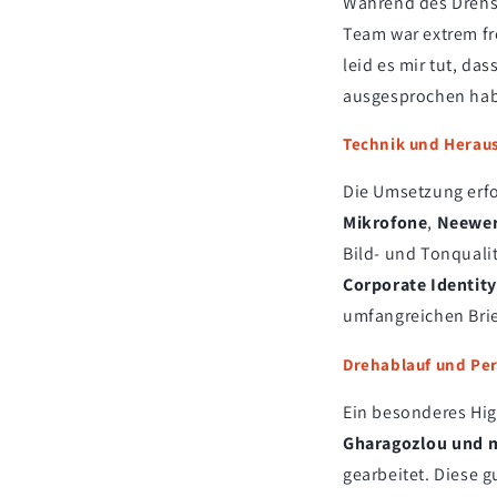
Während des Drehs 
Team war extrem fr
leid es mir tut, d
ausgesprochen habe
Technik und Herau
Die Umsetzung erfo
Mikrofone
,
Neewer
Bild- und Tonquali
Corporate Identity
umfangreichen Brie
Drehablauf und Pe
Ein besonderes Hig
Gharagozlou und 
gearbeitet. Diese 