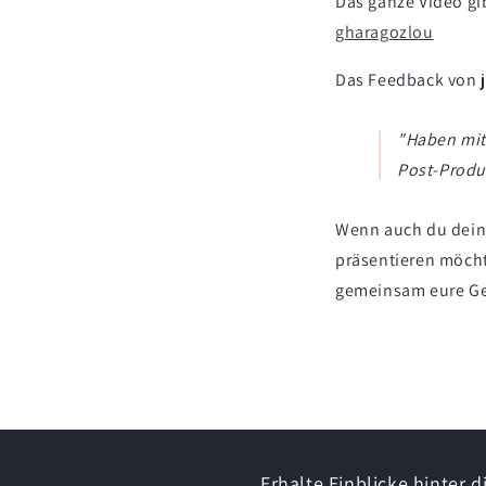
Das ganze Video gi
gharagozlou
Das Feedback von j
"
Haben mit
Post-Produ
Wenn auch du dein
präsentieren möch
gemeinsam eure Ge
Erhalte Einblicke hinter 