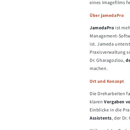
eines Imagefilms f
Über jamedaPro
JamedaPro
ist meh
Management-Softwar
ist. Jameda unters
Praxisverwaltung so
Dr. Gharagozlou,
d
machen.
Ort und Konzept
Die Dreharbeiten fa
klaren
Vorgaben v
Einblicke in die Pr
Assistents
, der Dr.