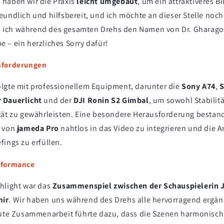
haben wir die Praxis
leicht umgebaut
, um ein attraktiveres B
eundlich und hilfsbereit, und ich möchte an dieser Stelle noc
ass ich während des gesamten Drehs den Namen von Dr. Gharago
 – ein herzliches Sorry dafür!
sforderungen
lgte mit professionellem Equipment, darunter die
Sony A74
,
S
 Dauerlicht
und der
DJI Ronin S2 Gimbal
, um sowohl Stabilitä
tät zu gewährleisten. Eine besondere Herausforderung bestand
von
jameda Pro
nahtlos in das Video zu integrieren und die 
fings zu erfüllen.
rformance
hlight war das
Zusammenspiel zwischen der Schauspielerin J
mir
. Wir haben uns während des Drehs alle hervorragend ergän
gute Zusammenarbeit führte dazu, dass die Szenen harmonisch 