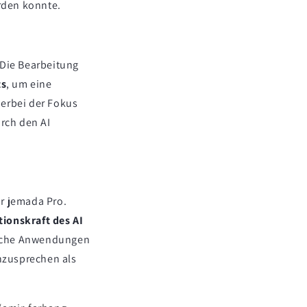
den konnte.
Die Bearbeitung
ts
, um eine
ierbei der Fokus
rch den AI
r jemada Pro.
ionskraft des AI
ische Anwendungen
nzusprechen als