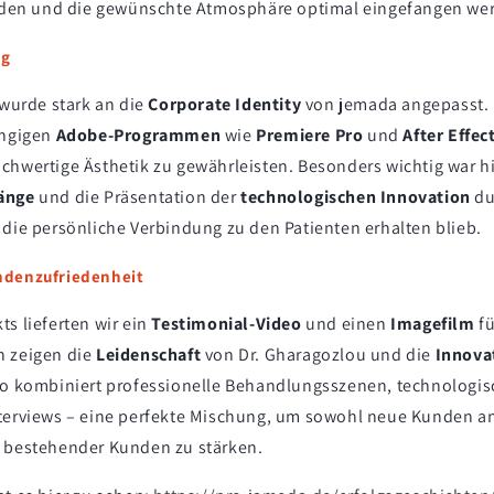
n und die gewünschte Atmosphäre optimal eingefangen wer
ng
 wurde stark an die
Corporate Identity
von jemada angepasst. 
ängigen
Adobe-Programmen
wie
Premiere Pro
und
After Effec
chwertige Ästhetik zu gewährleisten. Besonders wichtig war h
änge
und die Präsentation der
technologischen Innovation
du
 die persönliche Verbindung zu den Patienten erhalten blieb.
ndenzufriedenheit
s lieferten wir ein
Testimonial-Video
und einen
Imagefilm
fü
n zeigen die
Leidenschaft
von Dr. Gharagozlou und die
Innovat
eo kombiniert professionelle Behandlungsszenen, technolog
terviews – eine perfekte Mischung, um sowohl neue Kunden a
 bestehender Kunden zu stärken.