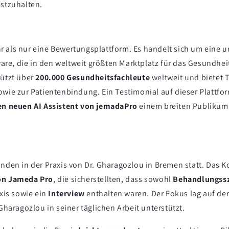
estzuhalten.
r als nur eine Bewertungsplattform. Es handelt sich um eine
e, die in den weltweit größten Marktplatz für das Gesundhei
tützt über
200.000 Gesundheitsfachleute
weltweit und bietet T
wie zur Patientenbindung. Ein Testimonial auf dieser Plattform
en neuen AI Assistent von jemadaPro
einem breiten Publikum
nden in der Praxis von Dr. Gharagozlou in Bremen statt. Das K
on Jameda Pro
, die sicherstellten, dass sowohl
Behandlungss
axis sowie ein
Interview
enthalten waren. Der Fokus lag auf de
 Gharagozlou in seiner täglichen Arbeit unterstützt.