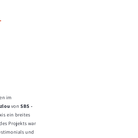
r
men im
ozlou
von
SBS -
is ein breites
des Projekts war
estimonials und