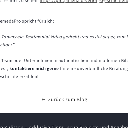
bt es hier zu sehen:
https://pro.jameda.de/erfolgsgeschichten
emedaPro spricht für sich:
 Tommy ein Testimonial Video gedreht und es lief super, vom D
ction!
"
 Team oder Unternehmen in authentischen und modernen Bil
test,
kontaktiere mich gerne
für eine unverbindliche Beratung
schichte erzählen!
Zurück zum Blog
die Kulissen – exklusive Tipps, neue Projekte und Angebot