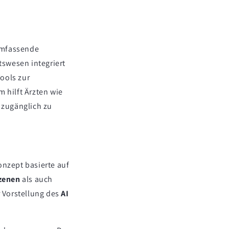
 umfassende
tswesen integriert
ools zur
 hilft Ärzten wie
 zugänglich zu
onzept basierte auf
zenen
als auch
r Vorstellung des
AI