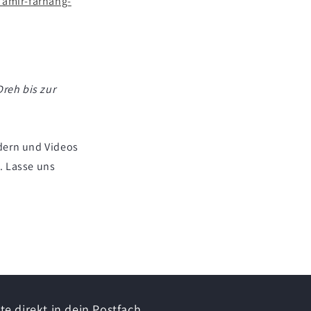
/amir-farhang-
reh bis zur
dern und Videos
. Lasse uns
e direkt in dein Postfach.