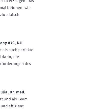
ild zu erzeugen. Das
hmal betonen, wie
zlou falsch
ony A7C
,
DJI
t als auch perfekte
 darin, die
Anforderungen des
ulia, Dr. med.
zt und als Team
und effizient